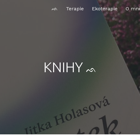
ᨒ
Terapie
Ekoterapie
O mn
ip to main content
Skip to navigat
KNIHY
ᨒ