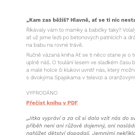
„Kam zas běžíš? Hlavně, ať se ti nic nest
Říkávaly vám to mamky a babičky taky? Volal
ať už jsme lezli po betonových patnících a drápa
na babu na rovné trávě.
Ručně vázaná kniha Ať se ti něco stane je o 
úplně náš. O toulání lesem ve sladkém času b
a malé holce či klukovi uvnitř nás, který možn
s divokýma Spajskama v televizi a oranžový
VYPRODÁNO
Přečíst knihu v PDF
„Jitka vypráví a za cíl si dala vzít nás do 
příběh není ani růžově dojemný, ani naslád
nahlížet dětství dopadají. Jemnými nekřik