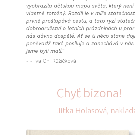
vyobrazila dětskou mapu světa, který není
vlastně totožný. Rozdíl je v míře statečnost
prvně prošlapává cestu, a tato ryzí statečn
dobrodružství o letních prázdninách u praro
nás dávno dospělé. Ať se ti něco stane do
poněvadž také posiluje a zanechává v nás
jsme byli malí.”
- - Iva Ch. Růžičková
Chyť bizona!
Jitka Holasová,
naklad