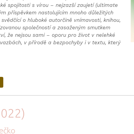
ké spojitosti s vírou – nejzazší zaujetí (ultimate
kým příspěvkem nastolujícím mnoho důležitých
vědčící o hluboké autorčině vnímavosti, knihou,
izovanou společností a zasaženým smutkem
í, že nejsou sami – oporu pro život v nelehké
zbách, v přírodě a bezpochyby i v textu, který
2022)
Hečko