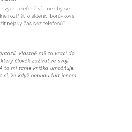
svých telefonů víc, než by se
 dne roztříští o sklenici borůvkové
žít nějaký čas bez telefonů?
antazii. Vlastně mě to vrací do
který člověk zažíval ve svojí
. A to mi tahle knížka umožňuje.
 si, že když nebudu furt jenom