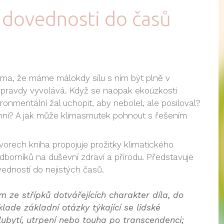
 dovednosti do časů
 téma, že máme málokdy sílu s ním být plně v
doopravdy vyvolává. Když se naopak ekoúzkosti
onmentální žal uchopit, aby nebolel, ale posiloval?
chni? A jak může klimasmutek pohnout s řešením
ovorech kniha propojuje prožitky klimatického
borníků na duševní zdraví a přírodu. Představuje
vedností do nejistých časů.
ním ze střípků dotvářejících charakter díla, do
lade základní otázky týkající se lidské
olubytí, utrpení nebo touha po transcendenci;