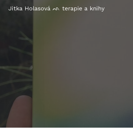
Jitka Holasová ᨒ terapie a knihy
Sk