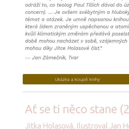
odráží to, co teolog Paul Tillich dával do úz
concern). ... Je ovšem svébytným a hlubo
témat a otázek. Je umně napsanou knihou s
která lidem zraněným uspěchanou a atom
kvůli klimatickým změnám předává poselstv
době mohou nacházet v sobě, vzájemných va
mohou díky Jitce Holasové číst.“
-- Jan Zámečník, Tvar
Ukázka a koupě knihy
Ať se ti něco stane (
Jitka Holasová
,
ilustroval Jan 