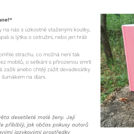
ane!“
y na nás s úzkostně staženými koutky,
li si lýtka o ostružiní, nebo jen hráli
tomhle strachu, co možná není tak
ez mobilů, o setkání s přirozenou smrtí
á zažili anebo chtějí zažít devadesátky
m šumákem na dlani.
světa desetileté malé ženy. Její
le přiblblý, jak občas pokusy autorů
lavými jazykovými prostředky