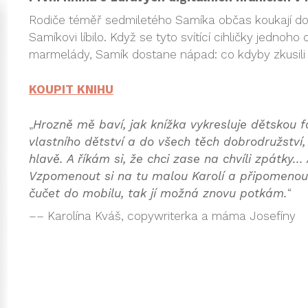
Rodiče téměř sedmiletého Samíka občas koukají do 
Samíkovi líbilo. Když se tyto svítící cihličky jednoho
marmelády, Samík dostane nápad: co kdyby zkusili 
KOUPIT KN
IH
U
„
Hrozně mě baví, jak knížka vykresluje dětskou f
vlastního dětství a do všech těch dobrodružství, 
hlavě. A říkám si, že chci zase na chvíli zpátky..
Vzpomenout si na tu malou Karolí a připomenout
čučet do mobilu, tak jí možná znovu potkám.
“
–– Karolína Kváš, copywriterka a máma Josefíny