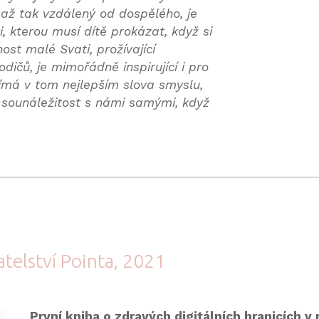
 až tak vzdálený od dospělého, je
i, kterou musí dítě prokázat, když si
ost malé Svati, prožívající
dičů, je mimořádně inspirující i pro
jímá v tom nejlepším slova smyslu,
 sounáležitost s námi samými, když
atelství Pointa, 2021
První kniha o zdravých digitálních hranicích v 