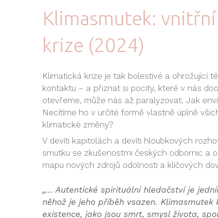
Klimasmutek: vnitřní
krize (2024)
Klimatická krize je tak bolestivé a ohrožující
kontaktu – a přiznat si pocity, které v nás 
otevřeme, může nás až paralyzovat. Jak envir
Necítíme ho v určité formě vlastně úplně vši
klimatické změny?
V devíti kapitolách a devíti hloubkových rozh
smutku se zkušenostmi českých odbornic a od
mapu nových zdrojů odolnosti a klíčových do
„... Autentické spirituální hledačství je jed
něhož je jeho příběh vsazen. Klimasmutek k
existence, jako jsou smrt, smysl života, sp